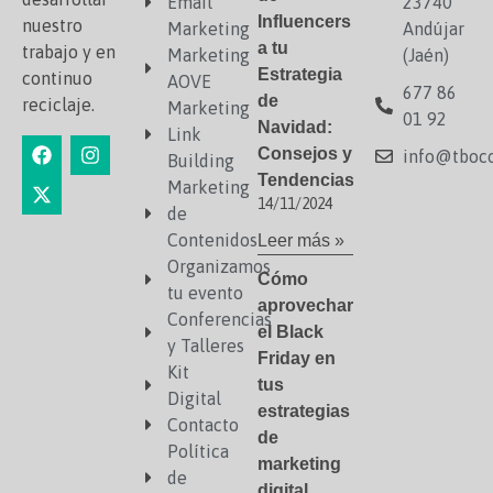
Email
23740
Influencers
nuestro
Marketing
Andújar
a tu
trabajo y en
Marketing
(Jaén)
Estrategia
continuo
AOVE
677 86
de
reciclaje.
Marketing
01 92
Navidad:
Link
Consejos y
info@tboco
Building
Tendencias
Marketing
14/11/2024
de
Contenidos
Leer más »
Organizamos
Cómo
tu evento
aprovechar
Conferencias
el Black
y Talleres
Friday en
Kit
tus
Digital
estrategias
Contacto
de
Política
marketing
de
digital