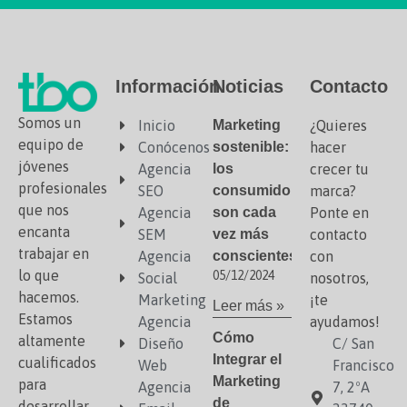
Información
Noticias
Contacto
Somos un
Inicio
Marketing
¿Quieres
equipo de
Conócenos
sostenible:
hacer
jóvenes
Agencia
los
crecer tu
profesionales
SEO
consumidores
marca?
que nos
Agencia
son cada
Ponte en
encanta
SEM
vez más
contacto
trabajar en
Agencia
conscientes
con
lo que
05/12/2024
Social
nosotros,
hacemos.
Marketing
¡te
Leer más »
Estamos
Agencia
ayudamos!
Cómo
altamente
Diseño
C/ San
Integrar el
cualificados
Web
Francisco
Marketing
para
Agencia
7, 2ºA
de
desarrollar