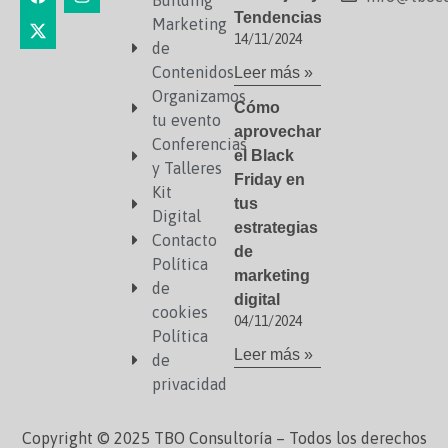
Building
Tendencias
Marketing
14/11/2024
de
Contenidos
Leer más »
Organizamos
Cómo
tu evento
aprovechar
Conferencias
el Black
y Talleres
Friday en
Kit
tus
Digital
estrategias
Contacto
de
Política
marketing
de
digital
cookies
04/11/2024
Política
Leer más »
de
privacidad
Copyright © 2025 TBO Consultoría – Todos los derechos