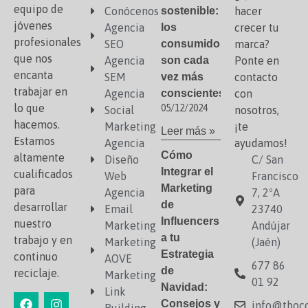
equipo de
Conócenos
sostenible:
hacer
jóvenes
Agencia
los
crecer tu
profesionales
SEO
consumidores
marca?
que nos
Agencia
son cada
Ponte en
encanta
SEM
vez más
contacto
trabajar en
Agencia
conscientes
con
lo que
05/12/2024
Social
nosotros,
hacemos.
Marketing
¡te
Leer más »
Estamos
Agencia
ayudamos!
Cómo
altamente
Diseño
C/ San
Integrar el
cualificados
Web
Francisco
Marketing
para
Agencia
7, 2ºA
de
desarrollar
Email
23740
Influencers
nuestro
Marketing
Andújar
a tu
trabajo y en
Marketing
(Jaén)
Estrategia
continuo
AOVE
677 86
de
reciclaje.
Marketing
01 92
Navidad:
Link
Consejos y
info@tboco