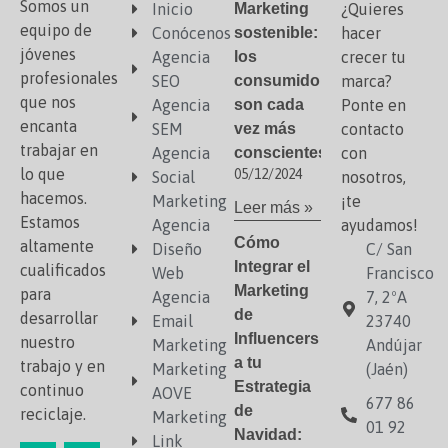
Somos un
Inicio
Marketing
¿Quieres
equipo de
Conócenos
sostenible:
hacer
jóvenes
Agencia
los
crecer tu
profesionales
SEO
consumidores
marca?
que nos
Agencia
son cada
Ponte en
encanta
SEM
vez más
contacto
trabajar en
Agencia
conscientes
con
lo que
05/12/2024
Social
nosotros,
hacemos.
Marketing
¡te
Leer más »
Estamos
Agencia
ayudamos!
Cómo
altamente
Diseño
C/ San
Integrar el
cualificados
Web
Francisco
Marketing
para
Agencia
7, 2ºA
de
desarrollar
Email
23740
Influencers
nuestro
Marketing
Andújar
a tu
trabajo y en
Marketing
(Jaén)
Estrategia
continuo
AOVE
677 86
de
reciclaje.
Marketing
01 92
Navidad:
Link