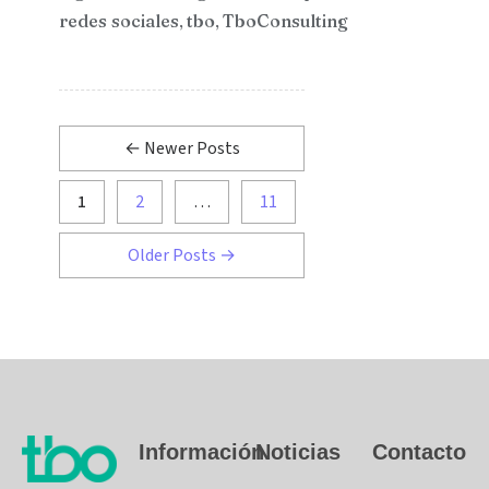
redes sociales
tbo
TboConsulting
,
,
←
Newer
Posts
1
2
…
11
Older
Posts
→
Información
Noticias
Contacto