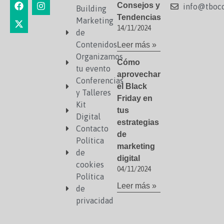
Consejos y
info@tboco
Building
Tendencias
Marketing
14/11/2024
de
Contenidos
Leer más »
Organizamos
Cómo
tu evento
aprovechar
Conferencias
el Black
y Talleres
Friday en
Kit
tus
Digital
estrategias
Contacto
de
Política
marketing
de
digital
cookies
04/11/2024
Política
Leer más »
de
privacidad