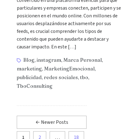
convertido en una plataforma esencial para que
particulares y empresas conecten, participen y se
posicionen en el mundo online. Con millones de
usuarios desplazándose activamente por sus
feeds, es crucial comprender los tipos de
contenido que pueden ayudarte a destacar y
causar impacto. En este […]
Blog
instagram
Marca Personal
,
,
,
marketing
MarketingEmocional
,
,
publicidad
redes sociales
tbo
,
,
,
TboConsulting
←
Newer
Posts
1
2
…
18