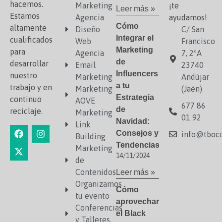
hacemos.
Marketing
¡te
Leer más »
Estamos
Agencia
ayudamos!
Cómo
altamente
Diseño
C/ San
Integrar el
cualificados
Web
Francisco
Marketing
para
Agencia
7, 2ºA
de
desarrollar
Email
23740
Influencers
nuestro
Marketing
Andújar
a tu
trabajo y en
Marketing
(Jaén)
Estrategia
continuo
AOVE
677 86
de
reciclaje.
Marketing
01 92
Navidad:
Link
Consejos y
info@tboco
Building
Tendencias
Marketing
14/11/2024
de
Contenidos
Leer más »
Organizamos
Cómo
tu evento
aprovechar
Conferencias
el Black
y Talleres