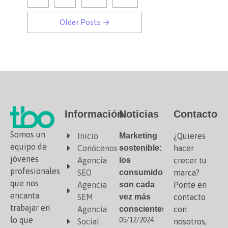
Older
Posts
→
Información
Noticias
Contacto
Somos un
Inicio
Marketing
¿Quieres
equipo de
Conócenos
sostenible:
hacer
jóvenes
Agencia
los
crecer tu
profesionales
SEO
consumidores
marca?
que nos
Agencia
son cada
Ponte en
encanta
SEM
vez más
contacto
trabajar en
Agencia
conscientes
con
lo que
05/12/2024
Social
nosotros,