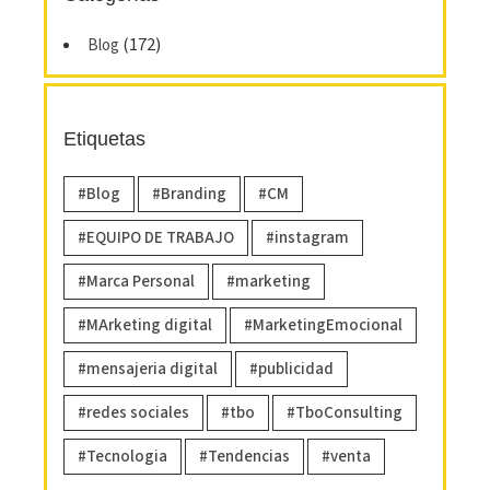
(172)
Blog
Etiquetas
Blog
Branding
CM
EQUIPO DE TRABAJO
instagram
Marca Personal
marketing
MArketing digital
MarketingEmocional
mensajeria digital
publicidad
redes sociales
tbo
TboConsulting
Tecnologia
Tendencias
venta