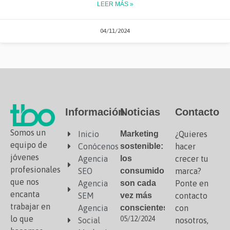
LEER MÁS »
04/11/2024
Información
Noticias
Contacto
Somos un
Inicio
Marketing
¿Quieres
equipo de
Conócenos
sostenible:
hacer
jóvenes
Agencia
los
crecer tu
profesionales
SEO
consumidores
marca?
que nos
Agencia
son cada
Ponte en
encanta
SEM
vez más
contacto
trabajar en
Agencia
conscientes
con
lo que
05/12/2024
Social
nosotros,