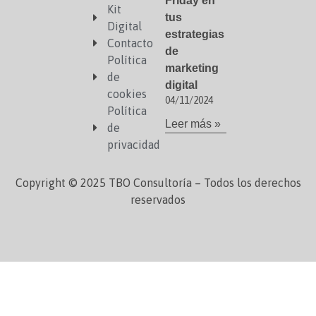
Friday en
Kit
tus
Digital
estrategias
Contacto
de
Política
marketing
de
digital
cookies
04/11/2024
Política
Leer más »
de
privacidad
Copyright © 2025 TBO Consultoría – Todos los derechos
reservados