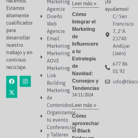
hacemos.
Marketing
¡te
Leer más »
Estamos
Agencia
ayudamos!
Cómo
altamente
Diseño
C/ San
Integrar el
cualificados
Web
Francisco
Marketing
para
Agencia
7, 2ºA
de
desarrollar
Email
23740
Influencers
nuestro
Marketing
Andújar
a tu
trabajo y en
Marketing
(Jaén)
Estrategia
continuo
AOVE
677 86
de
reciclaje.
Marketing
01 92
Navidad:
Link
Consejos y
info@tboco
Building
Tendencias
Marketing
14/11/2024
de
Contenidos
Leer más »
Organizamos
Cómo
tu evento
aprovechar
Conferencias
el Black
y Talleres