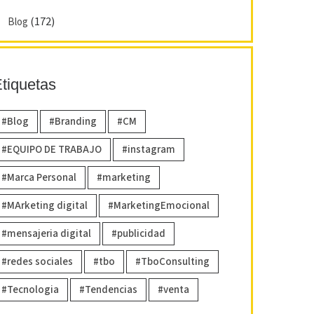
(172)
Blog
tiquetas
Blog
Branding
CM
EQUIPO DE TRABAJO
instagram
Marca Personal
marketing
MArketing digital
MarketingEmocional
mensajeria digital
publicidad
redes sociales
tbo
TboConsulting
Tecnologia
Tendencias
venta