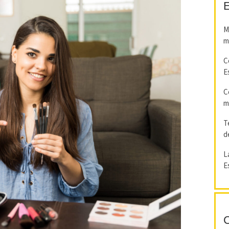
E
M
m
C
E
C
m
T
d
L
E
C