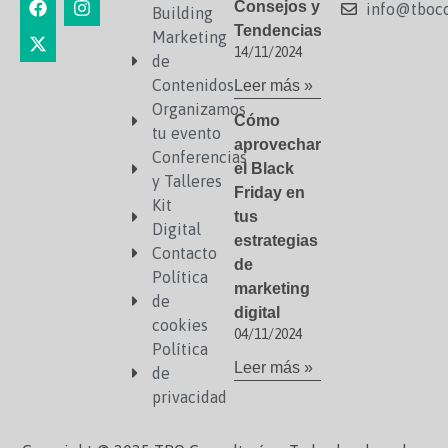
Consejos y
info@tboco
Building
Tendencias
Marketing
14/11/2024
de
Contenidos
Leer más »
Organizamos
Cómo
tu evento
aprovechar
Conferencias
el Black
y Talleres
Friday en
Kit
tus
Digital
estrategias
Contacto
de
Política
marketing
de
digital
cookies
04/11/2024
Política
Leer más »
de
privacidad