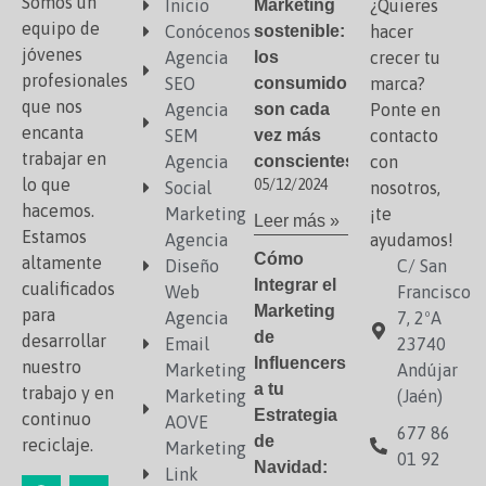
Somos un
Inicio
Marketing
¿Quieres
equipo de
Conócenos
sostenible:
hacer
jóvenes
Agencia
los
crecer tu
profesionales
SEO
consumidores
marca?
que nos
Agencia
son cada
Ponte en
encanta
SEM
vez más
contacto
trabajar en
Agencia
conscientes
con
lo que
05/12/2024
Social
nosotros,
hacemos.
Marketing
¡te
Leer más »
Estamos
Agencia
ayudamos!
Cómo
altamente
Diseño
C/ San
Integrar el
cualificados
Web
Francisco
Marketing
para
Agencia
7, 2ºA
de
desarrollar
Email
23740
Influencers
nuestro
Marketing
Andújar
a tu
trabajo y en
Marketing
(Jaén)
Estrategia
continuo
AOVE
677 86
de
reciclaje.
Marketing
01 92
Navidad:
Link