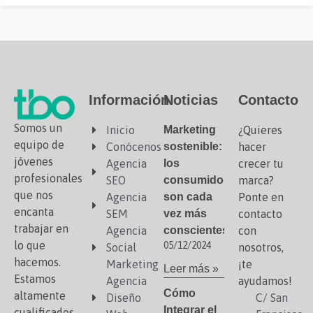
Información
Noticias
Contacto
Somos un
Inicio
Marketing
¿Quieres
equipo de
Conócenos
sostenible:
hacer
jóvenes
Agencia
los
crecer tu
profesionales
SEO
consumidores
marca?
que nos
Agencia
son cada
Ponte en
encanta
SEM
vez más
contacto
trabajar en
Agencia
conscientes
con
lo que
05/12/2024
Social
nosotros,
hacemos.
Marketing
¡te
Leer más »
Estamos
Agencia
ayudamos!
Cómo
altamente
Diseño
C/ San
Integrar el
cualificados