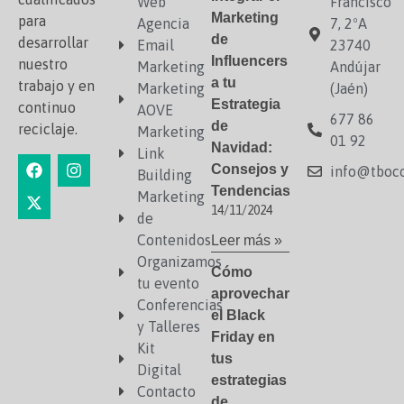
Web
Francisco
Marketing
para
Agencia
7, 2ºA
de
desarrollar
Email
23740
Influencers
nuestro
Marketing
Andújar
a tu
trabajo y en
Marketing
(Jaén)
Estrategia
continuo
AOVE
677 86
de
reciclaje.
Marketing
01 92
Navidad:
Link
Consejos y
info@tboco
Building
Tendencias
Marketing
14/11/2024
de
Contenidos
Leer más »
Organizamos
Cómo
tu evento
aprovechar
Conferencias
el Black
y Talleres
Friday en
Kit
tus
Digital
estrategias
Contacto
de