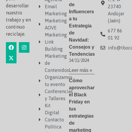
de
desarrollar
Email
23740
Influencers
nuestro
Marketing
Andújar
a tu
trabajo y en
Marketing
(Jaén)
Estrategia
continuo
AOVE
677 86
de
reciclaje.
Marketing
01 92
Navidad:
Link
Consejos y
info@tboco
Building
Tendencias
Marketing
14/11/2024
de
Contenidos
Leer más »
Organizamos
Cómo
tu evento
aprovechar
Conferencias
el Black
y Talleres
Friday en
Kit
tus
Digital
estrategias
Contacto
de
Política
marketing