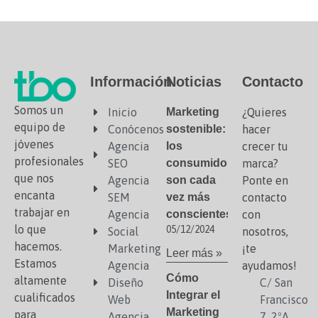
Información
Noticias
Contacto
Somos un
Inicio
Marketing
¿Quieres
equipo de
Conócenos
sostenible:
hacer
jóvenes
Agencia
los
crecer tu
profesionales
SEO
consumidores
marca?
que nos
Agencia
son cada
Ponte en
encanta
SEM
vez más
contacto
trabajar en
Agencia
conscientes
con
lo que
05/12/2024
Social
nosotros,
hacemos.
Marketing
¡te
Leer más »
Estamos
Agencia
ayudamos!
Cómo
altamente
Diseño
C/ San
Integrar el
cualificados
Web
Francisco
Marketing
para
Agencia
7, 2ºA