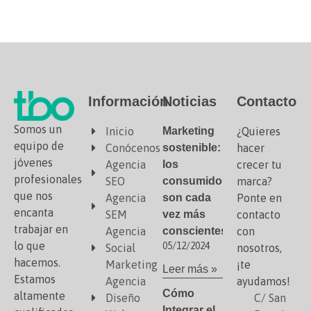
Información
Noticias
Contacto
Somos un
Inicio
Marketing
¿Quieres
equipo de
Conócenos
sostenible:
hacer
jóvenes
Agencia
los
crecer tu
profesionales
SEO
consumidores
marca?
que nos
Agencia
son cada
Ponte en
encanta
SEM
vez más
contacto
trabajar en
Agencia
conscientes
con
lo que
05/12/2024
Social
nosotros,
hacemos.
Marketing
¡te
Leer más »
Estamos
Agencia
ayudamos!
Cómo
altamente
Diseño
C/ San
Integrar el