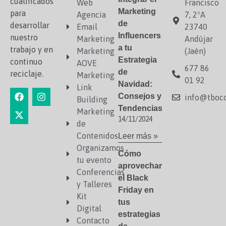
cualificados
Web
Francisco
Marketing
para
Agencia
7, 2ºA
de
desarrollar
Email
23740
Influencers
nuestro
Marketing
Andújar
a tu
trabajo y en
Marketing
(Jaén)
Estrategia
continuo
AOVE
677 86
de
reciclaje.
Marketing
01 92
Navidad:
Link
Consejos y
info@tboco
Building
Tendencias
Marketing
14/11/2024
de
Contenidos
Leer más »
Organizamos
Cómo
tu evento
aprovechar
Conferencias
el Black
y Talleres
Friday en
Kit
tus
Digital
estrategias
Contacto